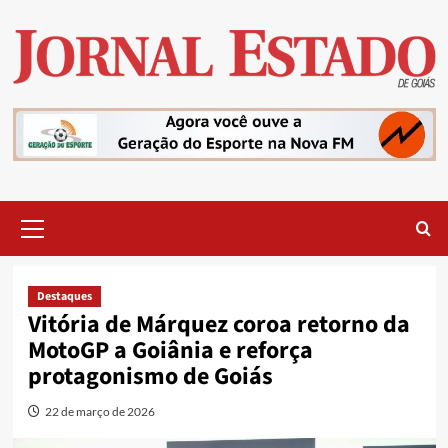
Skip
to
content
Primary
Menu
Destaques
Vitória de Márquez coroa retorno da
MotoGP a Goiânia e reforça
protagonismo de Goiás
22 de março de 2026