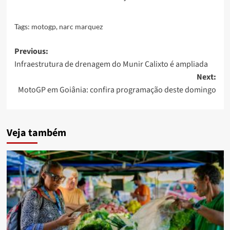
Tags:
motogp
,
narc marquez
Post
Previous:
Infraestrutura de drenagem do Munir Calixto é ampliada
navigation
Next:
MotoGP em Goiânia: confira programação deste domingo
Veja também