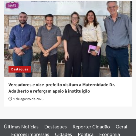
Destaques
Vereadores e vice-prefeito visitam a Maternidade Dr.
Adalberto e reforçam apoio à instituição
9 de agosto de 2026
Últimas Notícias
Destaques
Reporter Cidadão
Geral
Edições impressas
Cidades
Política
Economia