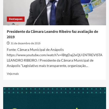
Destaques
Presidente da Câmara Leandro Ribeiro faz avaliação de
2019
31 de dezembro de 2019
Fonte: Câmara Municipal de Anápolis
https://www.youtube.com/watch?v=lBtgDaj2xQU ENTREVISTA
LEANDRO RIBEIRO / Presidente da Câmara Municipal de
Anápolis “Legislativo mais transparente, organização...
Read
Veja mais
more
about
Presidente
da
Câmara
Leandro
Ribeiro