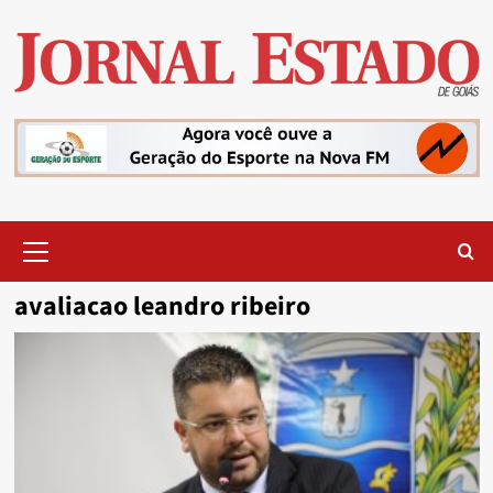
Skip
to
content
Primary
Menu
avaliacao leandro ribeiro