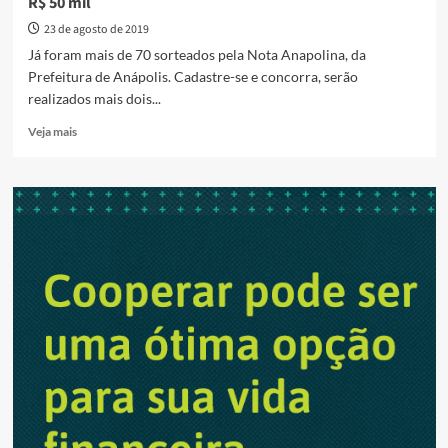
R$ 50 mil
23 de agosto de 2019
Já foram mais de 70 sorteados pela Nota Anapolina, da
Prefeitura de Anápolis. Cadastre-se e concorra, serão
realizados mais dois...
Read
Veja mais
more
about
Pela
nota
Anapolina
Prefeitura
entrega
prêmios
de
até
R$
50
mil