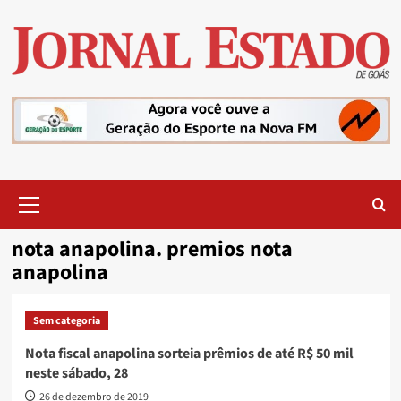
Skip
to
content
Primary
Menu
nota anapolina. premios nota
anapolina
Sem categoria
Nota fiscal anapolina sorteia prêmios de até R$ 50 mil
neste sábado, 28
26 de dezembro de 2019