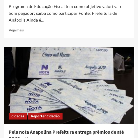
Programa de Educação Fiscal tem como objetivo valorizar o
bom pagador; saiba como participar Fonte: Prefeitura de
Anápolis Ainda é...
Read
Veja mais
more
about
Nota
fiscal
anapolina
sorteia
prêmios
de
até
R$
50
mil
neste
sábado,
Cidades
Reporter Cidadão
28
Pela nota Anapolina Prefeitura entrega prêmios de até