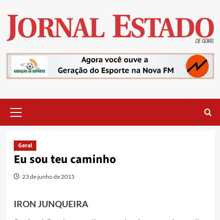
Skip
to
content
Primary
Menu
Geral
Eu sou teu caminho
23 de junho de 2015
IRON JUNQUEIRA