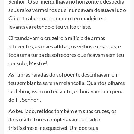
Senhor! O sol mergulhava no horizonte e despedia
seus raios vermelhos que inundavam de suava luz o
Gólgota abençoado, onde o teu madeiro se
levantava retendo o teu vulto triste.
Circundavam o cruzeiro a milícia de armas
reluzentes, as mães aflitas, os velhos e crianças, e
toda uma turba de sofredores que ficavam sem teu
consolo, Mestre!
As rubras rajadas do sol poente desenhavam em
teu semblante serena melancolia. Quantos olhares
se debruçavam no teu vulto, e choravam com pena
de Ti, Senhor…
Ao teu lado, retidos também em suas cruzes, os
dois malfeitores completavam o quadro
tristíssimo e inesquecível. Um dos teus