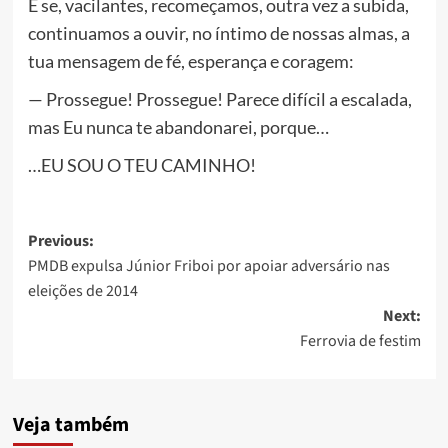
E se, vacilantes, recomeçamos, outra vez a subida,
continuamos a ouvir, no íntimo de nossas almas, a
tua mensagem de fé, esperança e coragem:
— Prossegue! Prossegue! Parece difícil a escalada,
mas Eu nunca te abandonarei, porque…
…EU SOU O TEU CAMINHO!
Post
Previous:
PMDB expulsa Júnior Friboi por apoiar adversário nas
navigation
eleições de 2014
Next:
Ferrovia de festim
Veja também