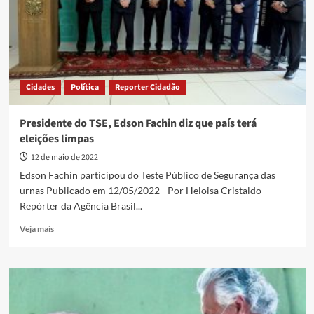
algum
tipo
de
transtorno
mental
Cidades
Política
Reporter Cidadão
Presidente do TSE, Edson Fachin diz que país terá
eleições limpas
12 de maio de 2022
Edson Fachin participou do Teste Público de Segurança das
urnas Publicado em 12/05/2022 - Por Heloisa Cristaldo -
Repórter da Agência Brasil...
Read
Veja mais
more
about
Presidente
do
TSE,
Edson