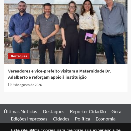
Destaques
Vereadores e vice-prefeito visitam a Maternidade Dr.
Adalberto e reforçam apoio à instituição
9 de agosto de 2026
Últimas Notícias
Destaques
Reporter Cidadão
Geral
Edições impressas
Cidades
Política
Economia
Esportes
Este site utiliza cookies para melhorar sua experiência de