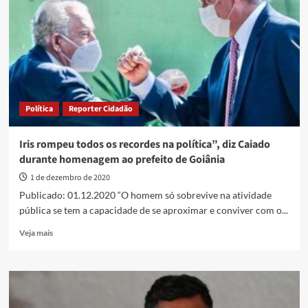
Fachin
diz
que
país
terá
eleições
limpas
Política
Reporter Cidadão
Iris rompeu todos os recordes na política”, diz Caiado
durante homenagem ao prefeito de Goiânia
1 de dezembro de 2020
Publicado: 01.12.2020 “O homem só sobrevive na atividade
pública se tem a capacidade de se aproximar e conviver com o...
Read
Veja mais
more
about
Iris
rompeu
todos