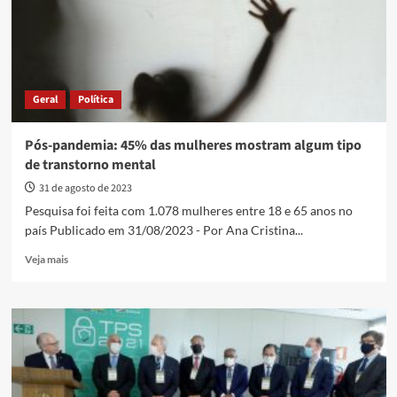
de
pós-
graduação
em
Execução
de
Geral
Política
Polícia
Penal
Pós-pandemia: 45% das mulheres mostram algum tipo
de transtorno mental
31 de agosto de 2023
Pesquisa foi feita com 1.078 mulheres entre 18 e 65 anos no
país Publicado em 31/08/2023 - Por Ana Cristina...
Read
Veja mais
more
about
Pós-
pandemia:
45%
das
mulheres
mostram