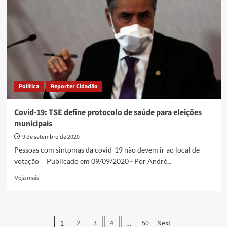
os
recordes
na
política”,
diz
Caiado
durante
homenagem
ao
Política
Reporter Cidadão
prefeito
de
Goiânia
Covid-19: TSE define protocolo de saúde para eleições
municipais
9 de setembro de 2020
Pessoas com sintomas da covid-19 não devem ir ao local de
votação Publicado em 09/09/2020 - Por André...
Read
Veja mais
more
about
Covid-
19:
Paginação
2
3
4
50
Next
1
…
TSE