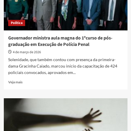
Política
Governador ministra aula magna do 1ºcurso de pós-
graduação em Execução de Polícia Penal
4 de março de 2026
Solenidade, que também contou com presença da primeira-
dama Gracinha Caiado, marcou início da capacitação de 424
policiais convocados, aprovados em...
Read
Veja mais
more
about
Governador
ministra
aula
magna
do
1ºcurso