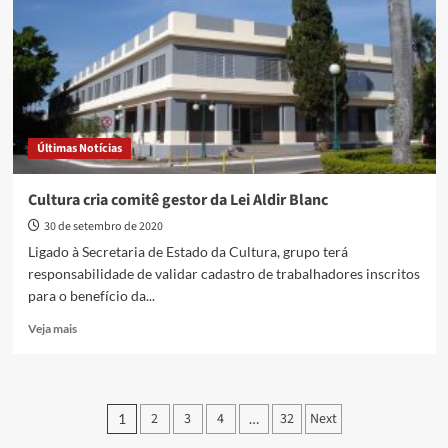
via
WhatsApp
durante
eleições
Últimas Notícias
Cultura cria comitê gestor da Lei Aldir Blanc
30 de setembro de 2020
Ligado à Secretaria de Estado da Cultura, grupo terá
responsabilidade de validar cadastro de trabalhadores inscritos
para o benefício da...
Read
Veja mais
more
about
Cultura
cria
Paginação
2
3
4
32
Next
1
…
comitê
gestor