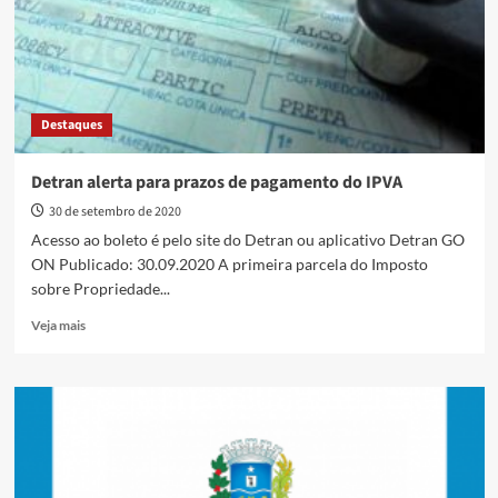
nas
últimas
24
horas
Destaques
Detran alerta para prazos de pagamento do IPVA
30 de setembro de 2020
Acesso ao boleto é pelo site do Detran ou aplicativo Detran GO
ON Publicado: 30.09.2020 A primeira parcela do Imposto
sobre Propriedade...
Read
Veja mais
more
about
Detran
alerta
para
prazos
de
pagamento