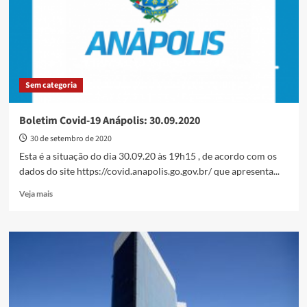
do
IPVA
Sem categoria
Boletim Covid-19 Anápolis: 30.09.2020
30 de setembro de 2020
Esta é a situação do dia 30.09.20 às 19h15 , de acordo com os
dados do site https://covid.anapolis.go.gov.br/ que apresenta...
Read
Veja mais
more
about
Boletim
Covid-
19
Anápolis:
30.09.2020