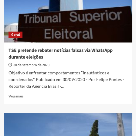
Geral
TSE pretende rebater notícias falsas via WhatsApp
durante eleições
30 de setembro de 2020
Objetivo é enfrentar comportamentos "inautênticos e
coordenados" Publicado em 30/09/2020 - Por Felipe Pontes -
Repórter da Agência Brasil -...
Read
Veja mais
more
about
TSE
pretende
rebater
notícias
falsas