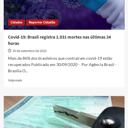
Cidades
Reporter Cidadão
Covid-19: Brasil registra 1.031 mortes nas últimas 24
horas
30 de setembro de 2020
Mais de 86% dos brasileiros que contraíram covid-19 estão
recuperados Publicado em 30/09/2020 - Por Agência Brasil -
Brasília O...
Read
Veja mais
more
about
Covid-
19:
Brasil
registra
1.031
mortes