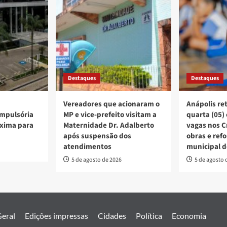
Destaques
Destaques
Vereadores que acionaram o
Anápolis re
mpulsória
MP e vice-prefeito visitam a
quarta (05)
xima para
Maternidade Dr. Adalberto
vagas nos C
após suspensão dos
obras e ref
atendimentos
municipal d
5 de agosto de 2026
5 de agosto 
eral
Edições impressas
Cidades
Política
Economia