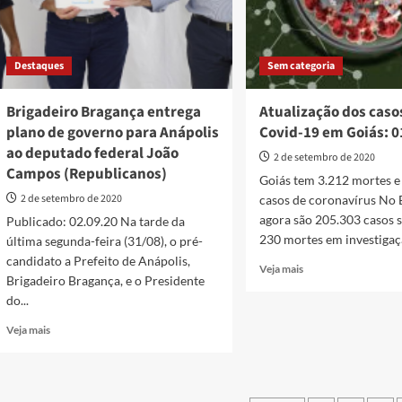
Destaques
Sem categoria
Brigadeiro Bragança entrega
Atualização dos caso
plano de governo para Anápolis
Covid-19 em Goiás: 0
ao deputado federal João
2 de setembro de 2020
Campos (Republicanos)
Goiás tem 3.212 mortes e
2 de setembro de 2020
casos de coronavírus No 
agora são 205.303 casos s
Publicado: 02.09.20 Na tarde da
230 mortes em investigaçã
última segunda-feira (31/08), o pré-
candidato a Prefeito de Anápolis,
Read
Veja mais
Brigadeiro Bragança, e o Presidente
more
do...
about
Atualização
Read
Veja mais
dos
more
casos
about
de
Brigadeiro
Covid-
Bragança