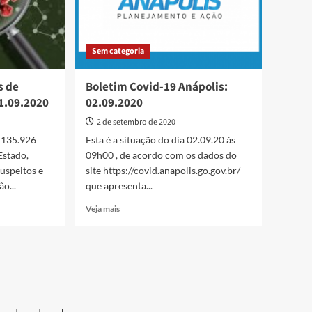
Sem categoria
s de
Boletim Covid-19 Anápolis:
1.09.2020
02.09.2020
2 de setembro de 2020
 135.926
Esta é a situação do dia 02.09.20 às
Estado,
09h00 , de acordo com os dados do
uspeitos e
site https://covid.anapolis.go.gov.br/
o...
que apresenta...
Read
Veja mais
more
about
Boletim
Covid-
19
Anápolis:
02.09.2020