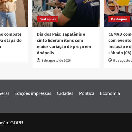
Destaques
Destaques
no combate
Dia dos Pais: sapatênis e
CEMAD come
a etapa do
cinto lideram itens com
com evento 
a
maior variação de preço em
inclusão e 
Anápolis
sábado (08)
8 de agosto de 2026
8 de agosto 
eral
Edições impressas
Cidades
Política
Economia
ação.
nal Estado de Goiás. Todos os direitos reservados.
GDPR
|
covernews
by 