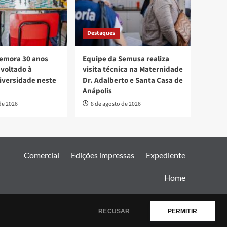
Destaques
mora 30 anos
Equipe da Semusa realiza
voltado à
visita técnica na Maternidade
diversidade neste
Dr. Adalberto e Santa Casa de
Anápolis
de 2026
8 de agosto de 2026
Comercial
Edições impressas
Expediente
Home
AF themes.
RECUSAR
PERMITIR