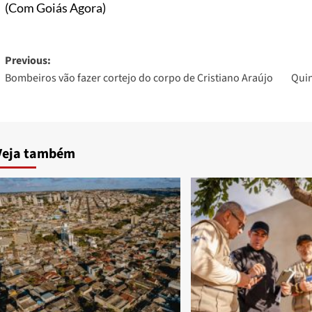
(Com Goiás Agora)
Post
Previous:
Bombeiros vão fazer cortejo do corpo de Cristiano Araújo
Quin
navigation
Veja também