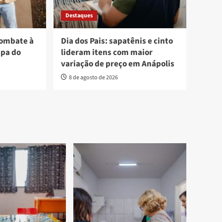
Destaques
combate à
Dia dos Pais: sapatênis e cinto
apa do
lideram itens com maior
variação de preço em Anápolis
8 de agosto de 2026