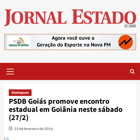
Skip
to
content
Primary
Menu
Destaques
PSDB Goiás promove encontro
estadual em Goiânia neste sábado
(27/2)
23 de fevereiro de 2016