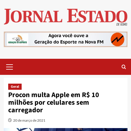
Skip
to
content
Primary
Menu
Geral
Procon multa Apple em R$ 10
milhões por celulares sem
carregador
20 de março de 2021