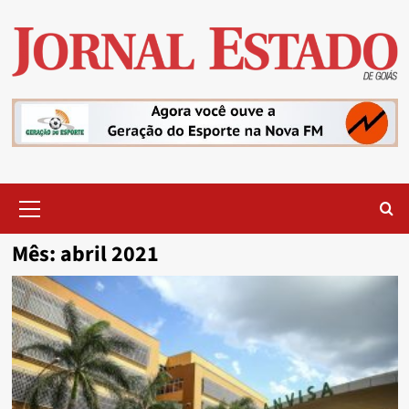
Skip
to
content
Primary
Menu
Mês:
abril 2021