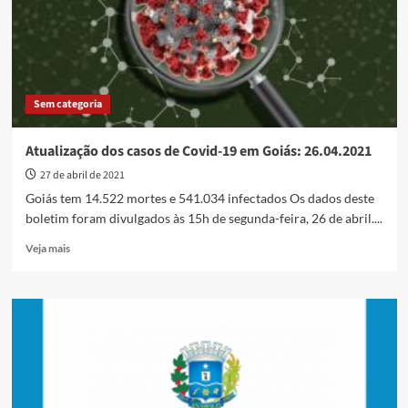
o
fim
de
maio
Sem categoria
Atualização dos casos de Covid-19 em Goiás: 26.04.2021
27 de abril de 2021
Goiás tem 14.522 mortes e 541.034 infectados Os dados deste
boletim foram divulgados às 15h de segunda-feira, 26 de abril.​...
Read
Veja mais
more
about
Atualização
dos
casos
de
Covid-
19
em