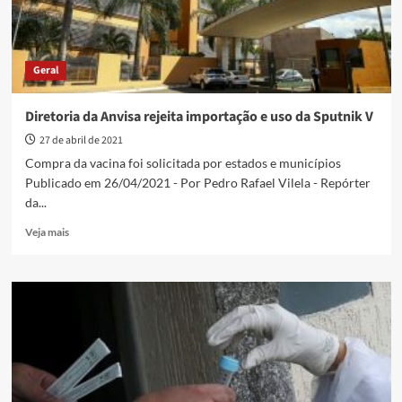
Geral
Diretoria da Anvisa rejeita importação e uso da Sputnik V
27 de abril de 2021
Compra da vacina foi solicitada por estados e municípios
Publicado em 26/04/2021 - Por Pedro Rafael Vilela - Repórter
da...
Read
Veja mais
more
about
Diretoria
da
Anvisa
rejeita
importação
e
uso
da