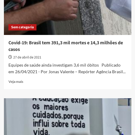
Sputnik
V
Sem categoria
Covid-19: Brasil tem 391,3 mil mortes e 14,3 milhões de
casos
27 de abril de 2021
Equipes de saúde ainda investigam 3,6 mil óbitos Publicado
em 26/04/2021 - Por Jonas Valente – Repórter Agência Brasil...
Read
Veja mais
more
about
Covid-
19:
Brasil
tem
391,3
mil
mortes