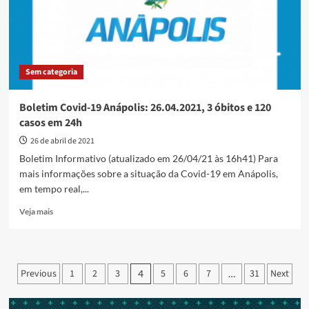
Goiás:
26.04.2021
Sem categoria
Boletim Covid-19 Anápolis: 26.04.2021, 3 óbitos e 120
casos em 24h
26 de abril de 2021
Boletim Informativo (atualizado em 26/04/21 às 16h41) Para
mais informações sobre a situação da Covid-19 em Anápolis,
em tempo real,...
Read
Veja mais
more
about
Boletim
Covid-
Paginação
Previous
1
2
3
5
6
7
31
Next
4
…
19
de
Anápolis:
26.04.2021,