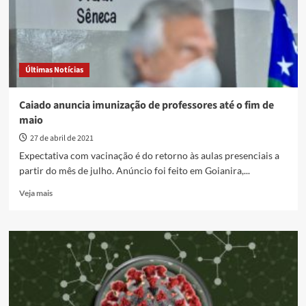
e
14,3
milhões
de
casos
Últimas Notícias
Caiado anuncia imunização de professores até o fim de
maio
27 de abril de 2021
Expectativa com vacinação é do retorno às aulas presenciais a
partir do mês de julho. Anúncio foi feito em Goianira,...
Read
Veja mais
more
about
Caiado
anuncia
imunização
de
professores
até