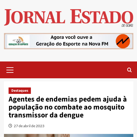
Skip
to
content
Primary
Menu
Destaques
Agentes de endemias pedem ajuda à
população no combate ao mosquito
transmissor da dengue
27 de abril de 2023