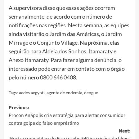
A supervisora disse que essas ações ocorrem
semanalmente, de acordo com o número de
notificações nas regiões. Nesta semana, as equipes
ainda visitarão o Jardim das Américas, o Jardim
Mirrage e o Conjunto Village. Na próxima, elas
seguirão para Aldeia dos Sonhos, Itamaraty e
Anexo Itamaraty. Para fazer alguma denúncia, o
interessado pode entrar em contato com o órgão
pelo número 0800 646 0408.
Tags:
aedes aegypti
,
agente de endemia
,
dengue
Post
Previous:
Procon Anápolis cria estratégia para alertar consumidor
navigation
contra golpe do falso empréstimo
Next:
Mostra competitiva do Fica recebe 540 inscrições de filmes