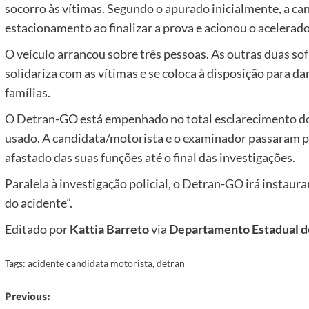
socorro às vítimas. Segundo o apurado inicialmente, a cand
estacionamento ao finalizar a prova e acionou o acelerad
O veículo arrancou sobre três pessoas. As outras duas s
solidariza com as vítimas e se coloca à disposição para da
famílias.
O Detran-GO está empenhado no total esclarecimento dos f
usado. A candidata/motorista e o examinador passaram p
afastado das suas funções até o final das investigações.
Paralela à investigação policial, o Detran-GO irá instaur
do acidente”.
Editado por
Kattia Barreto
via
Departamento Estadual de
Tags:
acidente candidata motorista
,
detran
Post
Previous: