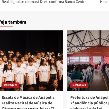
Real digital se chamará Drex, confirma Banco Central
Heana
navigation
Veja também
Destaques
Destaques
Escola de Música de Anápolis
Prefeitura de Anápoli
realiza Recital de Música de
2ª audiência pública
Câmara nesta sexta-feira (7)
elaboração da Lei