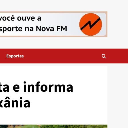
Esportes
ta e informa
xânia