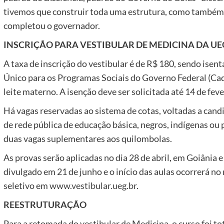
tivemos que construir toda uma estrutura, como também c
completou o governador.
INSCRIÇÃO PARA VESTIBULAR DE MEDICINA DA UE
A taxa de inscrição do vestibular é de R$ 180, sendo isen
Único para os Programas Sociais do Governo Federal (Ca
leite materno. A isenção deve ser solicitada até 14 de feve
Há vagas reservadas ao sistema de cotas, voltadas a ca
de rede pública de educação básica, negros, indígenas ou 
duas vagas suplementares aos quilombolas.
As provas serão aplicadas no dia 28 de abril, em Goiânia e
divulgado em 21 de junho e o início das aulas ocorrerá no
seletivo em
www.vestibular.ueg.br
.
REESTRUTURAÇÃO
Para a retomada do vestibular de Medicina, o curso foi 