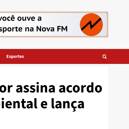
Esportes
or assina acordo
ental e lança