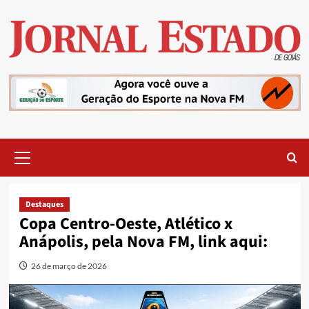
Skip
to
content
Primary
Menu
Destaques
Copa Centro-Oeste, Atlético x
Anápolis, pela Nova FM, link aqui:
26 de março de 2026