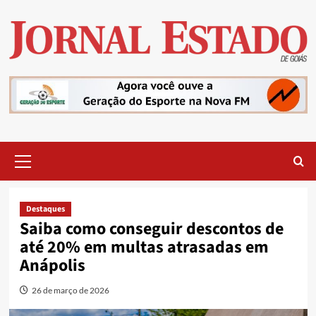
Skip
to
content
Primary
Menu
Destaques
Saiba como conseguir descontos de
até 20% em multas atrasadas em
Anápolis
26 de março de 2026