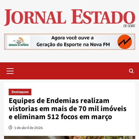
Skip
to
content
Primary
Menu
Destaques
Equipes de Endemias realizam
vistorias em mais de 70 mil imóveis
e eliminam 512 focos em março
1 de abril de 2026