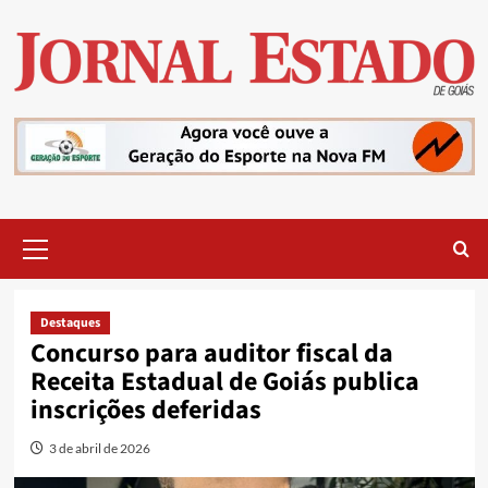
Skip
to
content
Primary
Menu
Destaques
Concurso para auditor fiscal da
Receita Estadual de Goiás publica
inscrições deferidas
3 de abril de 2026