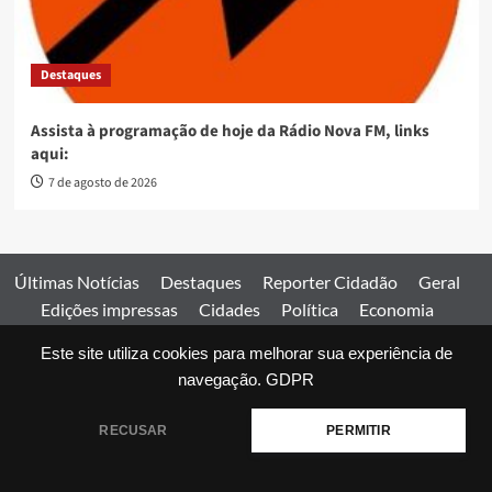
Destaques
Assista à programação de hoje da Rádio Nova FM, links
aqui:
7 de agosto de 2026
Últimas Notícias
Destaques
Reporter Cidadão
Geral
Edições impressas
Cidades
Política
Economia
Esportes
Este site utiliza cookies para melhorar sua experiência de
Comercial
Edições impressas
Expediente
Home
navegação.
GDPR
© 2026 Jornal Estado de Goiás. Todos os direitos reservados.
RECUSAR
PERMITIR
|
covernews
by AF themes.