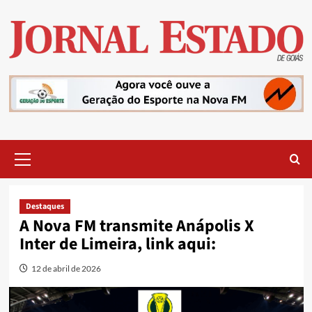
Skip
to
content
Primary
Menu
Destaques
A Nova FM transmite Anápolis X
Inter de Limeira, link aqui:
12 de abril de 2026