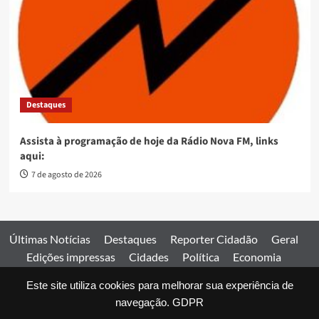
Destaques
Assista à programação de hoje da Rádio Nova FM, links
aqui:
7 de agosto de 2026
Últimas Notícias
Destaques
Reporter Cidadão
Geral
Edições impressas
Cidades
Política
Economia
Esportes
Este site utiliza cookies para melhorar sua experiência de
Comercial
Edições impressas
Expediente
Home
navegação.
GDPR