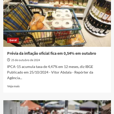
sobre
motivos
de
abstenção
Geral
Prévia da inflação oficial fica em 0,54% em outubro
25 de outubro de 2024
IPCA-15 acumula taxa de 4,47% em 12 meses, diz IBGE
Publicado em 25/10/2024 - Vitor Abdala - Repórter da
Agência...
Read
Veja mais
more
about
Prévia
da
inflação