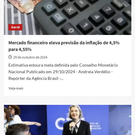
até
7
de
janeiro
Geral
Mercado financeiro eleva previsão da inflação de 4,5%
para 4,55%
29 de outubro de 2024
Estimativa estoura meta definida pelo Conselho Monetário
Nacional Publicado em 29/10/2024 - Andreia Verdélio -
Repórter da Agência Brasil -...
Read
Veja mais
more
about
Mercado
financeiro
eleva
previsão
da
inflação