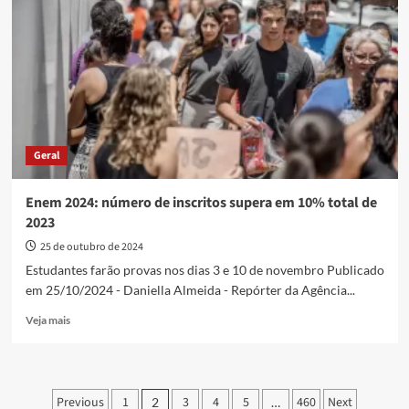
oficial
fica
em
0,54%
em
outubro
Geral
Enem 2024: número de inscritos supera em 10% total de
2023
25 de outubro de 2024
Estudantes farão provas nos dias 3 e 10 de novembro Publicado
em 25/10/2024 - Daniella Almeida - Repórter da Agência...
Read
Veja mais
more
about
Enem
2024:
Paginação
Previous
1
3
4
5
460
Next
2
…
número