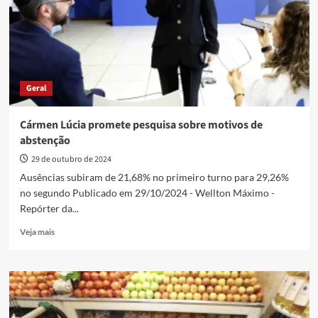
de
4,5%
para
4,55%
Geral
Cármen Lúcia promete pesquisa sobre motivos de
abstenção
29 de outubro de 2024
Ausências subiram de 21,68% no primeiro turno para 29,26%
no segundo Publicado em 29/10/2024 - Wellton Máximo -
Repórter da...
Read
Veja mais
more
about
Cármen
Lúcia
promete
pesquisa