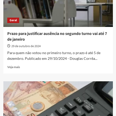
Geral
Prazo para justificar ausência no segundo turno vai até 7
de janeiro
29 de outubro de 2024
Para quem não votou no primeiro turno, o prazo é até 5 de
dezembro. Publicado em 29/10/2024 - Douglas Corrêa...
Read
Veja mais
more
about
Prazo
para
justificar
ausência
no
segundo
turno
vai