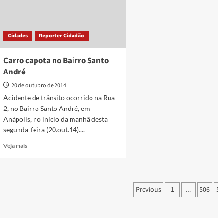
Cidades
Reporter Cidadão
Carro capota no Bairro Santo
André
20 de outubro de 2014
Acidente de trânsito ocorrido na Rua
2, no Bairro Santo André, em
Anápolis, no início da manhã desta
segunda-feira (20.out.14)....
Read
Veja mais
more
about
Carro
capota
Paginação
Previous
1
506
…
no
de
Bairro
Santo