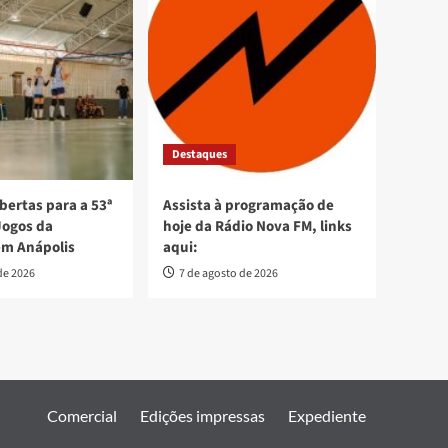
Destaques
bertas para a 53ª
Assista à programação de
Jogos da
hoje da Rádio Nova FM, links
em Anápolis
aqui:
de 2026
7 de agosto de 2026
Comercial
Edições impressas
Expediente