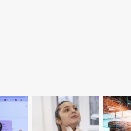
atenção
para
o
câncer
de
testículo