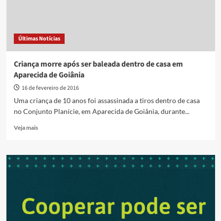
Últimas Notícias
Criança morre após ser baleada dentro de casa em
Aparecida de Goiânia
16 de fevereiro de 2016
Uma criança de 10 anos foi assassinada a tiros dentro de casa
no Conjunto Planície, em Aparecida de Goiânia, durante...
Read
Veja mais
more
about
Criança
morre
após
ser
baleada
dentro
de
casa