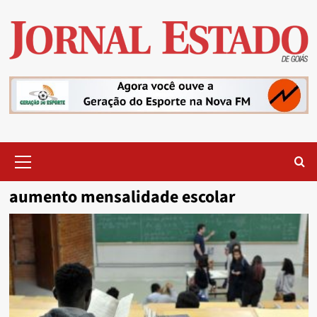
Skip
to
content
Primary
Menu
aumento mensalidade escolar