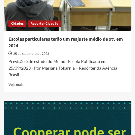
Cidades
Reporter Cidadão
Escolas particulares terão um reajuste médio de 9% em
2024
25 de setembro de 2023
Previsão é de estudo do Melhor Escola Publicado em
25/09/2023 - Por Mariana Tokarnia – Repórter da Agência
Brasil -...
Read
Veja mais
more
about
Escolas
particulares
terão
um
reajuste
médio