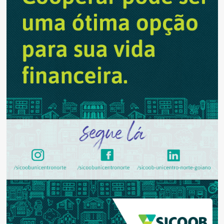
detectar
bactéria
de
alto
risco