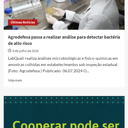
Últimas Notícias
Agrodefesa passa a realizar análise para detectar bactéria
de alto risco
6 de julho de 2024
LabQuali realiza análises microbiológicas e físico-químicas em
amostras colhidas em estabelecimentos sob inspeção estadual
(Foto: Agrodefesa ) Publicado: 06.07.2024 O...
Read
Veja mais
more
about
Agrodefesa
passa
a
realizar
análise
para