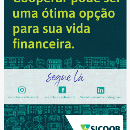
jogo
entre
Brasil
X
Uruguai