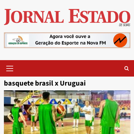
Skip
to
content
Primary
Menu
basquete brasil x Uruguai