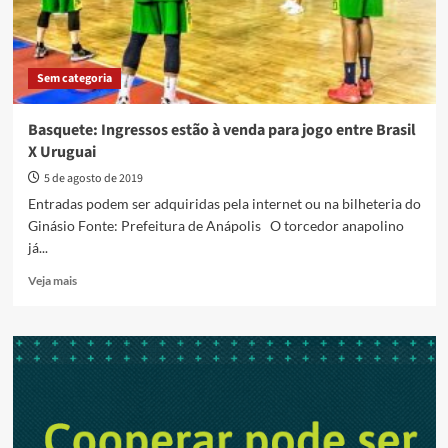
Sem categoria
Basquete: Ingressos estão à venda para jogo entre Brasil
X Uruguai
5 de agosto de 2019
Entradas podem ser adquiridas pela internet ou na bilheteria do
Ginásio Fonte: Prefeitura de Anápolis O torcedor anapolino
já...
Read
Veja mais
more
about
Basquete:
Ingressos
estão
à
venda
para