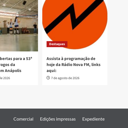
Destaques
bertas para a 53ª
Assista à programação de
Jogos da
hoje da Rádio Nova FM, links
em Anápolis
aqui:
de 2026
7 de agosto de 2026
Comercial
Edições impressas
Expediente