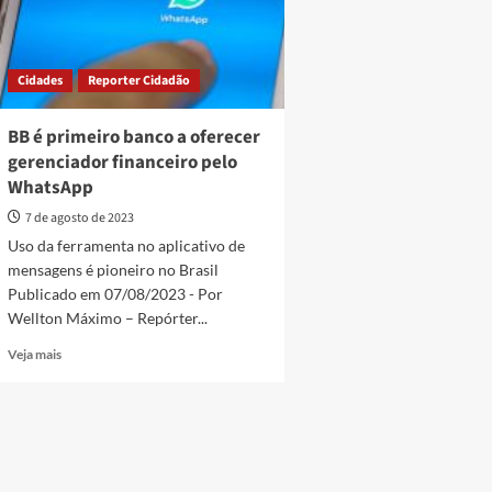
Cidades
Reporter Cidadão
BB é primeiro banco a oferecer
gerenciador financeiro pelo
WhatsApp
7 de agosto de 2023
Uso da ferramenta no aplicativo de
mensagens é pioneiro no Brasil
Publicado em 07/08/2023 - Por
Wellton Máximo – Repórter...
Read
Veja mais
more
about
BB
é
primeiro
banco