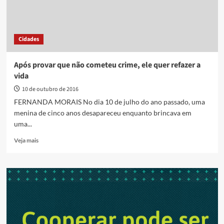
Cidades
Após provar que não cometeu crime, ele quer refazer a
vida
10 de outubro de 2016
FERNANDA MORAIS No dia 10 de julho do ano passado, uma
menina de cinco anos desapareceu enquanto brincava em
uma...
Read
Veja mais
more
about
Após
provar
que
não
cometeu
crime,