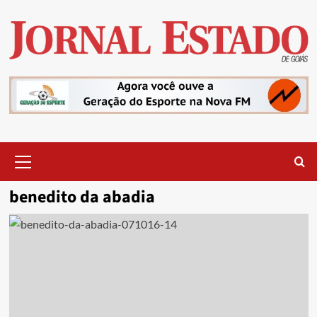
Skip
to
content
Primary
Menu
benedito da abadia