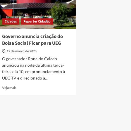
Cidades
Reporter Cidadão
Governo anuncia criação do
Bolsa Social Ficar para UEG
12 de março de 2020
O governador Ronaldo Caiado
anunciou na noite da última terça-
feira, dia 10, em pronunciamento à
UEG TV e direcionado à...
Read
Veja mais
more
about
Governo
anuncia
criação
do
Bolsa