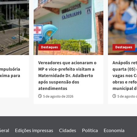
Destaques
Destaques
Vereadores que acionaram o
Anápolis re
mpulsória
MP e vice-prefeito visitam a
quarta (05)
xima para
Maternidade Dr. Adalberto
vagas nos C
após suspensão dos
obras e ref
atendimentos
municipal d
5 de agosto de 2026
5 de agosto 
eral
Edições impressas
Cidades
Política
Economia