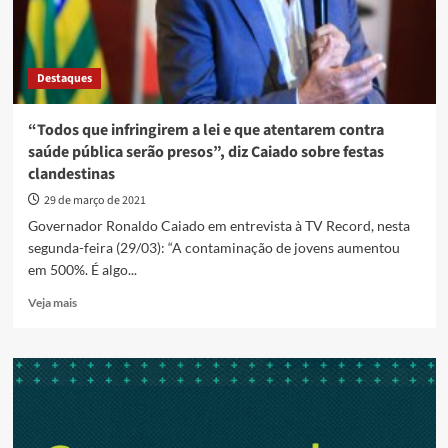
Destaques
“Todos que infringirem a lei e que atentarem contra
saúde pública serão presos”, diz Caiado sobre festas
clandestinas
29 de março de 2021
Governador Ronaldo Caiado em entrevista à TV Record, nesta
segunda-feira (29/03): “A contaminação de jovens aumentou
em 500%. É algo...
Read
Veja mais
more
about
“Todos
que
infringirem
a
lei