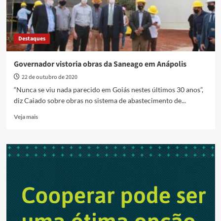
Destaques
Governador vistoria obras da Saneago em Anápolis
22 de outubro de 2020
“Nunca se viu nada parecido em Goiás nestes últimos 30 anos”,
diz Caiado sobre obras no sistema de abastecimento de...
Read
Veja mais
more
about
Governador
vistoria
obras
da
Saneago
em
Anápolis