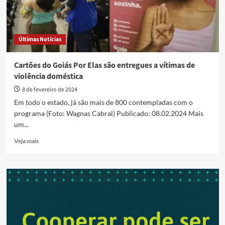
Últimas Notícias
Cartões do Goiás Por Elas são entregues a vítimas de
violência doméstica
8 de fevereiro de 2024
Em todo o estado, já são mais de 800 contempladas com o
programa (Foto: Wagnas Cabral) Publicado: 08.02.2024 Mais
um...
Read
Veja mais
more
about
Cartões
do
Goiás
Por
Elas
são