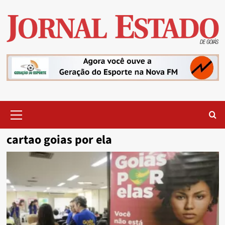
Skip
to
content
Primary
Menu
cartao goias por ela