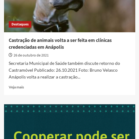
Destaques
Castração de animais volta a ser feita em clínicas
credenciadas em Anápolis
26 de outubro de 2021
Secretaria Municipal de Saúde também discute retorno do
Castramóvel Publicado: 26.10.2021 Foto: Bruno Velasco
Anápolis volta a realizar a castração...
Read
Veja mais
more
about
Castração
de
animais
volta
a
ser