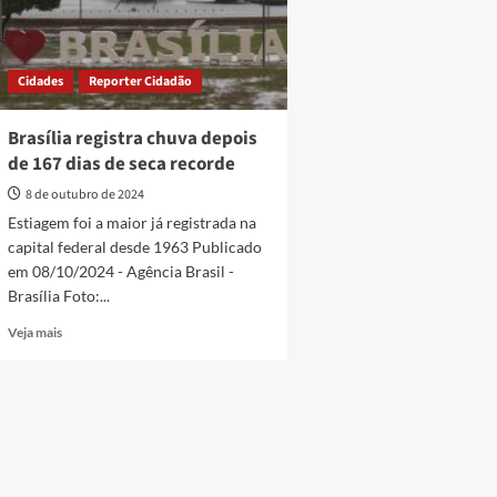
Cidades
Reporter Cidadão
Brasília registra chuva depois
de 167 dias de seca recorde
8 de outubro de 2024
Estiagem foi a maior já registrada na
capital federal desde 1963 Publicado
em 08/10/2024 - Agência Brasil -
Brasília Foto:...
Read
Veja mais
more
about
Brasília
registra
chuva
depois
de