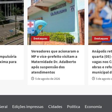
Destaques
Destaques
Vereadores que acionaram o
Anápolis re
mpulsória
MP e vice-prefeito visitam a
quarta (05)
xima para
Maternidade Dr. Adalberto
vagas nos C
após suspensão dos
obras e ref
atendimentos
municipal d
5 de agosto de 2026
5 de agosto 
eral
Edições impressas
Cidades
Política
Economia