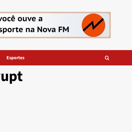
Esportes
vupt