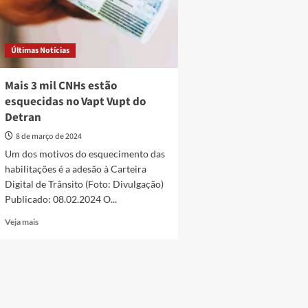
Últimas Notícias
Mais 3 mil CNHs estão
esquecidas no Vapt Vupt do
Detran
8 de março de 2024
Um dos motivos do esquecimento das
habilitações é a adesão à Carteira
Digital de Trânsito (Foto: Divulgação)
Publicado: 08.02.2024 O...
Read
Veja mais
more
about
Mais
3
mil
CNHs