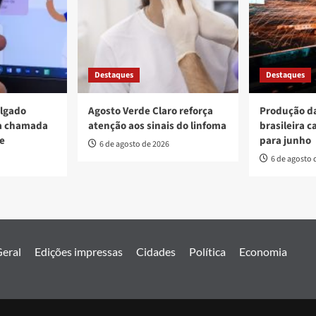
Destaques
Destaques
ulgado
Agosto Verde Claro reforça
Produção da
va chamada
atenção aos sinais do linfoma
brasileira c
re
para junho
6 de agosto de 2026
6 de agosto 
eral
Edições impressas
Cidades
Política
Economia