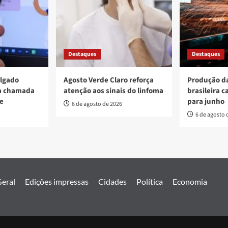
Destaques
Destaques
ulgado
Agosto Verde Claro reforça
Produção da
va chamada
atenção aos sinais do linfoma
brasileira c
re
para junho
6 de agosto de 2026
6 de agosto 
eral
Edições impressas
Cidades
Política
Economia