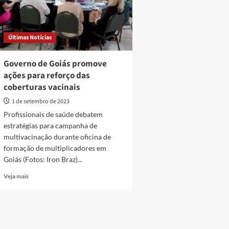
Últimas Notícias
Governo de Goiás promove
ações para reforço das
coberturas vacinais
1 de setembro de 2023
Profissionais de saúde debatem
estratégias para campanha de
multivacinação durante oficina de
formação de multiplicadores em
Goiás (Fotos: Iron Braz)...
Read
Veja mais
more
about
Governo
de
Goiás