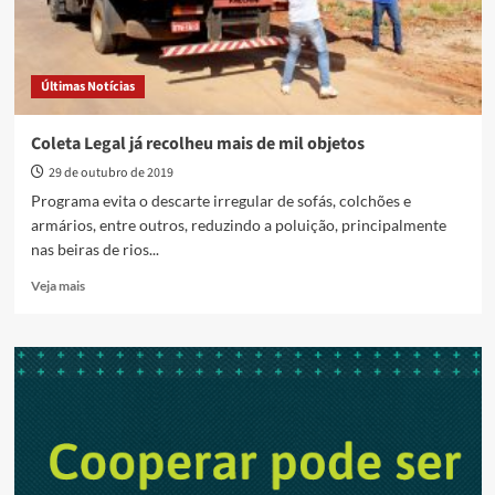
Últimas Notícias
Coleta Legal já recolheu mais de mil objetos
29 de outubro de 2019
Programa evita o descarte irregular de sofás, colchões e
armários, entre outros, reduzindo a poluição, principalmente
nas beiras de rios...
Read
Veja mais
more
about
Coleta
Legal
já
recolheu
mais
de
mil
objetos