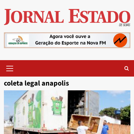
Skip
to
content
Primary
Menu
coleta legal anapolis