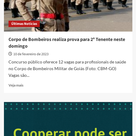
Últimas Notícias
Corpo de Bombeiros realiza prova para 2º Tenente neste
domingo
10 de fevereiro de 2023
Concurso público oferece 12 vagas para profissionais de saúde
no Corpo de Bombeiros Militar de Goiás (Foto: CBM-GO)
Vagas são...
Read
Veja mais
more
about
Corpo
de
Bombeiros
realiza
prova
para