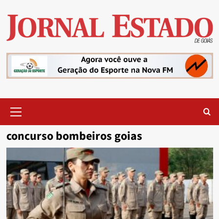
Skip
to
content
Primary
Menu
concurso bombeiros goias