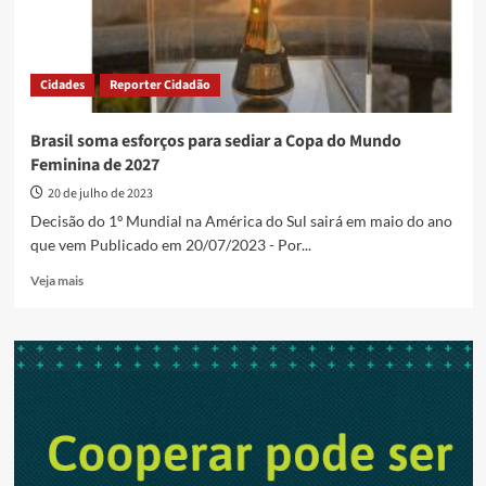
Cidades
Reporter Cidadão
Brasil soma esforços para sediar a Copa do Mundo
Feminina de 2027
20 de julho de 2023
Decisão do 1º Mundial na América do Sul sairá em maio do ano
que vem Publicado em 20/07/2023 - Por...
Read
Veja mais
more
about
Brasil
soma
esforços
para
sediar
a
Copa
do