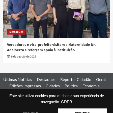
Destaques
Vereadores e vice-prefeito visitam a Maternidade Dr.
Adalberto e reforçam apoio à instituição
9 de agosto de 2026
Últimas Notícias
Destaques
Reporter Cidadão
Geral
Edições impressas
Cidades
Política
Economia
Esportes
Este site utiliza cookies para melhorar sua experiência de
Comercial
Edições impressas
Expediente
Home
navegação.
GDPR