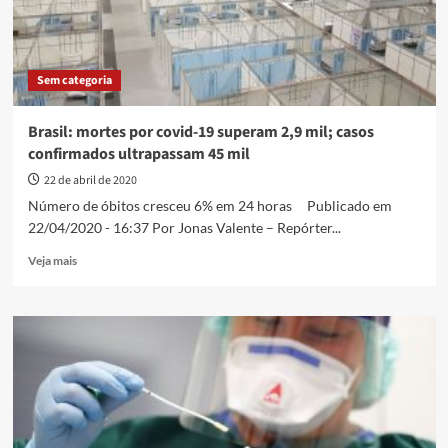
19
em
24
horas
Sem categoria
Brasil: mortes por covid-19 superam 2,9 mil; casos
confirmados ultrapassam 45 mil
22 de abril de 2020
Número de óbitos cresceu 6% em 24 horas Publicado em
22/04/2020 - 16:37 Por Jonas Valente – Repórter...
Read
Veja mais
more
about
Brasil:
mortes
por
covid-
19
superam
2,9
mil;