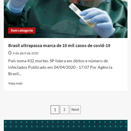
a
950,
infectados
somam
18.100
Sem categoria
em
todos
os
Brasil ultrapassa marca de 10 mil casos de covid-19
estados
4 de abril de 2020
País soma 432 mortes. SP lidera em óbitos e número de
infectados Publicado em 04/04/2020 - 17:07 Por Agência
Brasil...
Read
Veja mais
more
about
Brasil
ultrapassa
Paginação
2
Next
1
marca
de
de
10
posts
mil