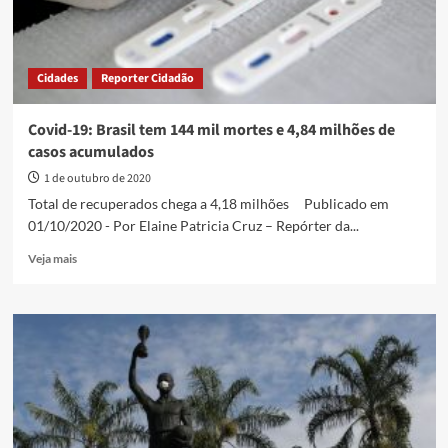
Cidades
Reporter Cidadão
Covid-19: Brasil tem 144 mil mortes e 4,84 milhões de
casos acumulados
1 de outubro de 2020
Total de recuperados chega a 4,18 milhões Publicado em
01/10/2020 - Por Elaine Patricia Cruz – Repórter da...
Read
Veja mais
more
about
Covid-
19:
Brasil
tem
144
mil
mortes
e