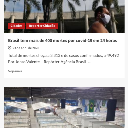
4,84
milhões
de
casos
Cidades
Reporter Cidadão
acumulados
Brasil tem mais de 400 mortes por covid-19 em 24 horas
23 de abril de 2020
Total de mortes chega a 3.313 e de casos confirmados, a 49.492
Por Jonas Valente – Repórter Agência Brasil -...
Read
Veja mais
more
about
Brasil
tem
mais
de
400
mortes
por
covid-