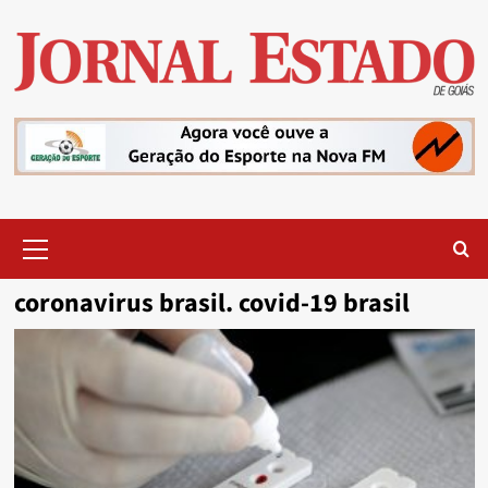
Skip
to
content
Primary
Menu
coronavirus brasil. covid-19 brasil