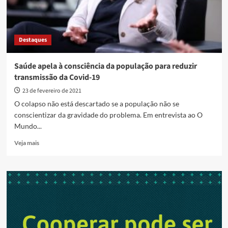
Destaques
Saúde apela à consciência da população para reduzir
transmissão da Covid-19
23 de fevereiro de 2021
O colapso não está descartado se a população não se
conscientizar da gravidade do problema. Em entrevista ao O
Mundo...
Read
Veja mais
more
about
Saúde
apela
à
consciência
da
população