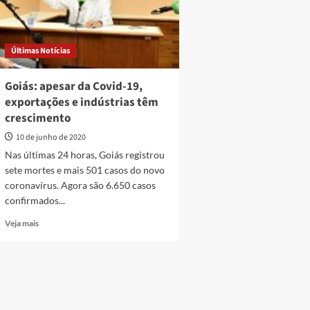
Últimas Notícias
Goiás: apesar da Covid-19,
exportações e indústrias têm
crescimento
10 de junho de 2020
Nas últimas 24 horas, Goiás registrou
sete mortes e mais 501 casos do novo
coronavírus. Agora são 6.650 casos
confirmados...
Read
Veja mais
more
about
Goiás:
apesar
da
Covid-