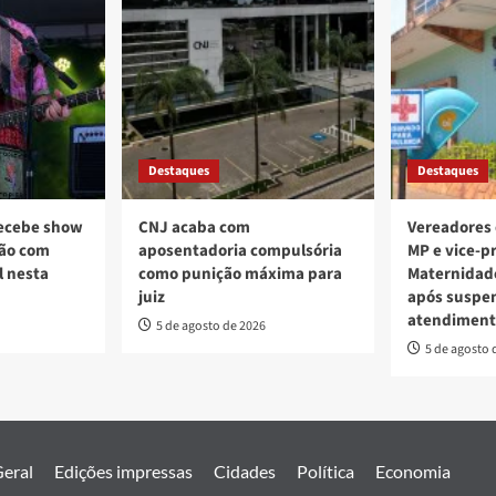
Destaques
Destaques
recebe show
CNJ acaba com
Vereadores
ção com
aposentadoria compulsória
MP e vice-pr
l nesta
como punição máxima para
Maternidade
juiz
após suspe
atendiment
5 de agosto de 2026
5 de agosto 
eral
Edições impressas
Cidades
Política
Economia