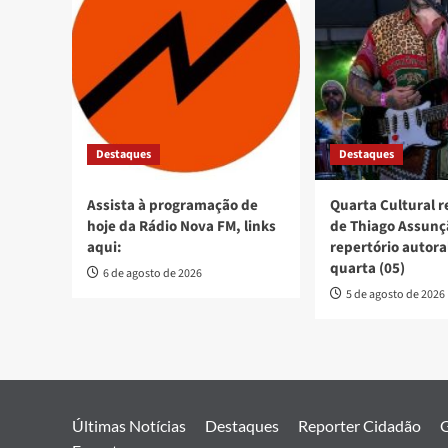
Destaques
Destaques
Assista à programação de
Quarta Cultural 
hoje da Rádio Nova FM, links
de Thiago Assun
aqui:
repertório autora
quarta (05)
6 de agosto de 2026
5 de agosto de 2026
Últimas Notícias
Destaques
Reporter Cidadão
G