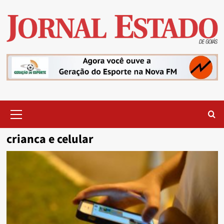
Skip
to
content
Primary
Menu
crianca e celular