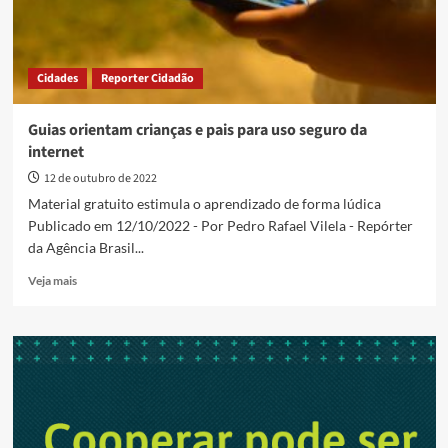
Cidades
Reporter Cidadão
Guias orientam crianças e pais para uso seguro da
internet
12 de outubro de 2022
Material gratuito estimula o aprendizado de forma lúdica
Publicado em 12/10/2022 - Por Pedro Rafael Vilela - Repórter
da Agência Brasil...
Read
Veja mais
more
about
Guias
orientam
crianças
e
pais
para