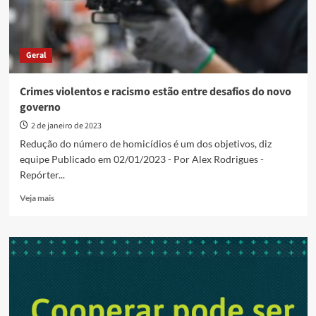
Geral
Crimes violentos e racismo estão entre desafios do novo
governo
2 de janeiro de 2023
Redução do número de homicídios é um dos objetivos, diz
equipe Publicado em 02/01/2023 - Por Alex Rodrigues -
Repórter...
Read
Veja mais
more
about
Crimes
violentos
e
racismo
estão
entre