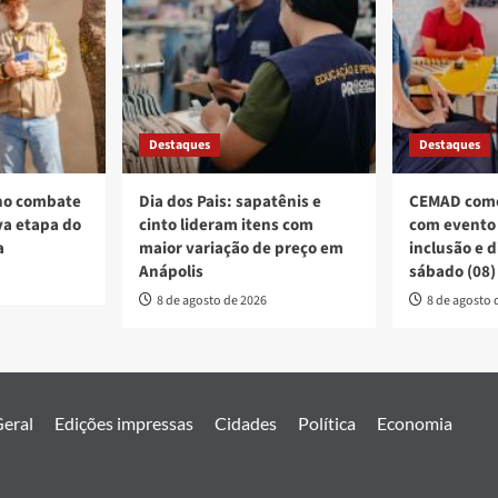
Destaques
Destaques
no combate
Dia dos Pais: sapatênis e
CEMAD come
a etapa do
cinto lideram itens com
com evento 
a
maior variação de preço em
inclusão e 
Anápolis
sábado (08)
8 de agosto de 2026
8 de agosto 
eral
Edições impressas
Cidades
Política
Economia