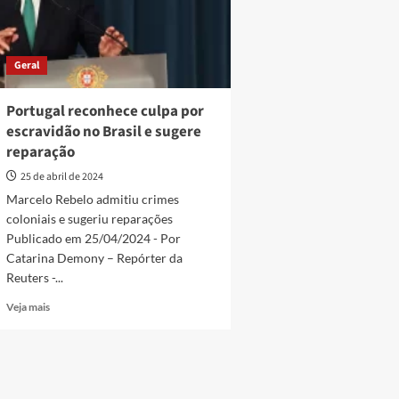
Geral
Portugal reconhece culpa por
escravidão no Brasil e sugere
reparação
25 de abril de 2024
Marcelo Rebelo admitiu crimes
coloniais e sugeriu reparações
Publicado em 25/04/2024 - Por
Catarina Demony – Repórter da
Reuters -...
Read
Veja mais
more
about
Portugal
reconhece
culpa