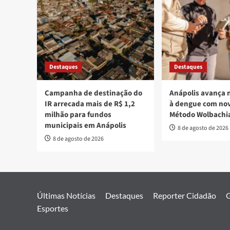
Destaques
Destaques
Campanha de destinação do
Anápolis avança 
IR arrecada mais de R$ 1,2
à dengue com nov
milhão para fundos
Método Wolbachi
municipais em Anápolis
8 de agosto de 2026
8 de agosto de 2026
Últimas Notícias
Destaques
Reporter Cidadão
G
Esportes