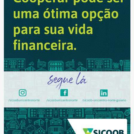
de
fortes
chuvas
em
Anápolis