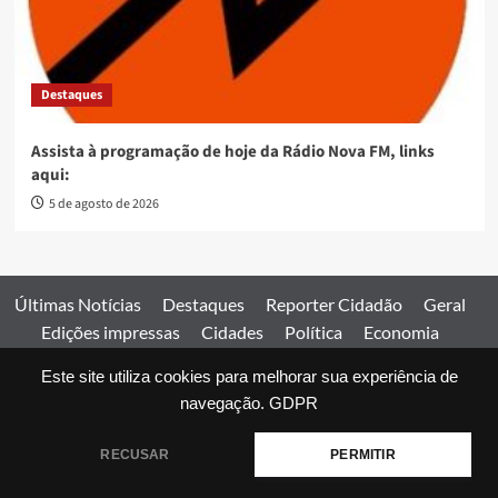
Destaques
Assista à programação de hoje da Rádio Nova FM, links
aqui:
5 de agosto de 2026
Últimas Notícias
Destaques
Reporter Cidadão
Geral
Edições impressas
Cidades
Política
Economia
Esportes
Este site utiliza cookies para melhorar sua experiência de
Comercial
Edições impressas
Expediente
Home
navegação.
GDPR
© 2026 Jornal Estado de Goiás. Todos os direitos reservados.
RECUSAR
PERMITIR
|
covernews
by AF themes.