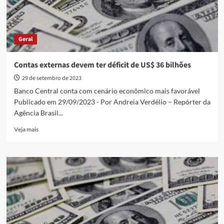
Geral
Contas externas devem ter déficit de US$ 36 bilhões
29 de setembro de 2023
Banco Central conta com cenário econômico mais favorável
Publicado em 29/09/2023 - Por Andreia Verdélio – Repórter da
Agência Brasil...
Read
Veja mais
more
about
Contas
externas
devem
ter
déficit
de
US$
36