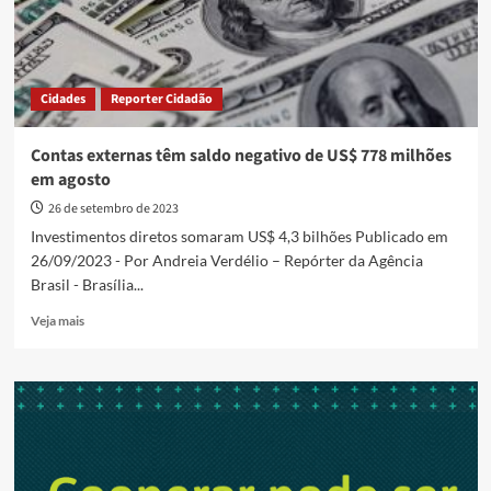
bilhões
Cidades
Reporter Cidadão
Contas externas têm saldo negativo de US$ 778 milhões
em agosto
26 de setembro de 2023
Investimentos diretos somaram US$ 4,3 bilhões Publicado em
26/09/2023 - Por Andreia Verdélio – Repórter da Agência
Brasil - Brasília...
Read
Veja mais
more
about
Contas
externas
têm
saldo
negativo
de