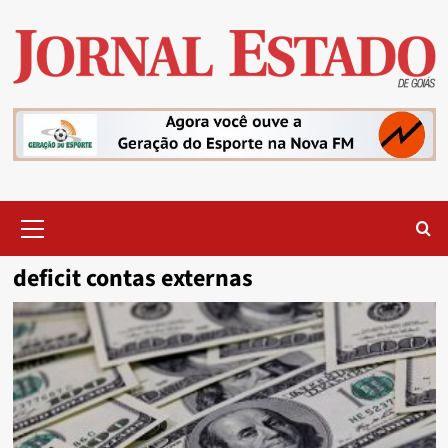
Skip
to
content
Primary
Menu
deficit contas externas