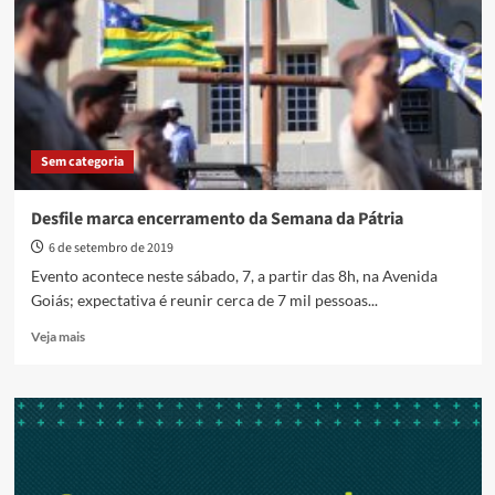
reúne
mais
de
10
mil
pessoas
em
Sem categoria
Anápolis
Desfile marca encerramento da Semana da Pátria
6 de setembro de 2019
Evento acontece neste sábado, 7, a partir das 8h, na Avenida
Goiás; expectativa é reunir cerca de 7 mil pessoas...
Read
Veja mais
more
about
Desfile
marca
encerramento
da
Semana