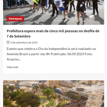
Destaques
Prefeitura espera mais de cinco mil pessoas no desfile de
7 de Setembro
6 de setembro de 2023
Evento que celebra o Dia da Independência será realizado na
Avenida Brasil a partir das 8h Publicado: 06.09.2023 Foto:
Arquivo...
Read
Veja mais
more
about
Prefeitura
espera
mais
de
cinco
mil