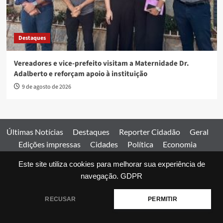
Destaques
Vereadores e vice-prefeito visitam a Maternidade Dr.
Adalberto e reforçam apoio à instituição
9 de agosto de 2026
Últimas Notícias
Destaques
Reporter Cidadão
Geral
Edições impressas
Cidades
Política
Economia
Esportes
Este site utiliza cookies para melhorar sua experiência de
Comercial
Edições impressas
Expediente
Home
navegação.
GDPR
© 2026 Jornal Estado de Goiás. Todos os direitos reservados.
RECUSAR
PERMITIR
|
covernews
by AF themes.