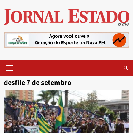
Skip
to
content
Primary
Menu
desfile 7 de setembro