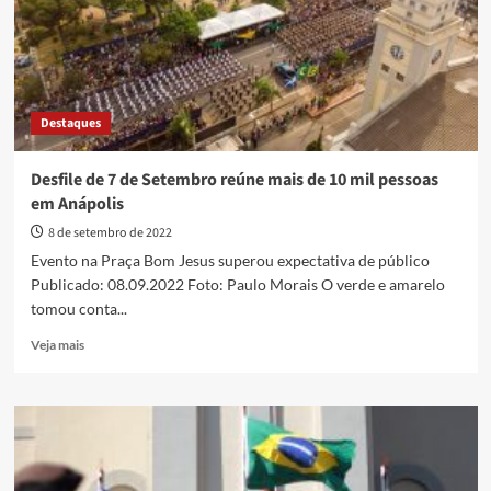
pessoas
no
desfile
de
7
de
Destaques
Setembro
Desfile de 7 de Setembro reúne mais de 10 mil pessoas
em Anápolis
8 de setembro de 2022
Evento na Praça Bom Jesus superou expectativa de público
Publicado: 08.09.2022 Foto: Paulo Morais O verde e amarelo
tomou conta...
Read
Veja mais
more
about
Desfile
de
7
de
Setembro