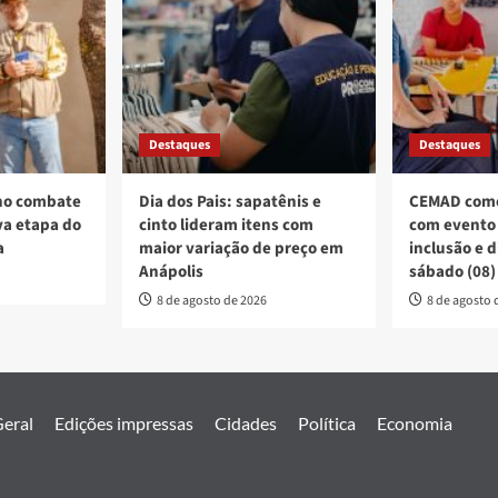
Destaques
Destaques
no combate
Dia dos Pais: sapatênis e
CEMAD come
a etapa do
cinto lideram itens com
com evento 
a
maior variação de preço em
inclusão e 
Anápolis
sábado (08)
8 de agosto de 2026
8 de agosto 
eral
Edições impressas
Cidades
Política
Economia