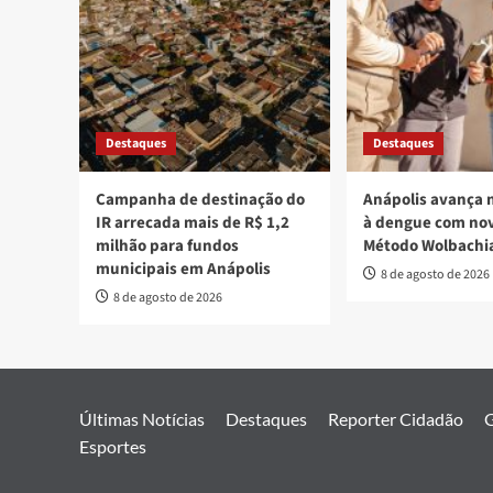
Destaques
Destaques
Campanha de destinação do
Anápolis avança 
IR arrecada mais de R$ 1,2
à dengue com nov
milhão para fundos
Método Wolbachi
municipais em Anápolis
8 de agosto de 2026
8 de agosto de 2026
Últimas Notícias
Destaques
Reporter Cidadão
G
Esportes