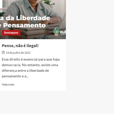
Destaques
Pense, não é ilegal!
14 de julho de 2022
Esse direito é essencial para que haja
democracia. No entanto, existe uma
diferença entre a liberdade de
pensamento e a...
Read
Veja mais
more
about
Pense,
não
é
ilegal!